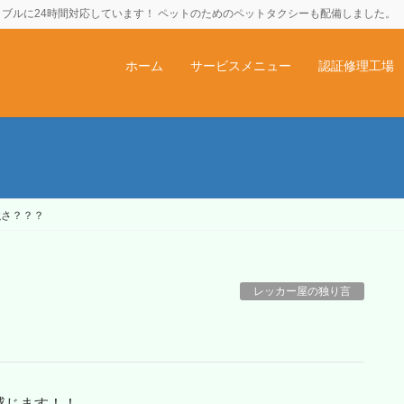
ブルに24時間対応しています！ ペットのためのペットタクシーも配備しました。
ホーム
サービスメニュー
認証修理工場
強さ？？？
レッカー屋の独り言
感じます！！